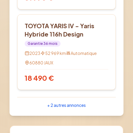
Hybride
TOYOTA YARIS IV - Yaris
Hybride 116h Design
Garantie
36
mois
2023
52 969
km
Automatique
60880
JAUX
18 490
€
+
2
autres annonces