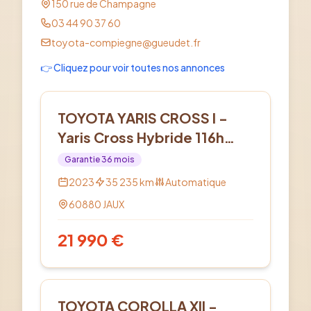
150 rue de Champagne
03 44 90 37 60
toyota-compiegne@gueudet.fr
👉 Cliquez pour voir toutes nos annonces
Hybride
TOYOTA YARIS CROSS I -
Yaris Cross Hybride 116h
AWD-i Design
Garantie
36
mois
2023
35 235
km
Automatique
60880
JAUX
21 990
€
Hybride
TOYOTA COROLLA XII -