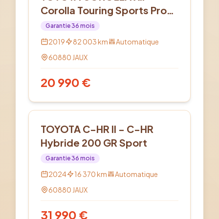
Corolla Touring Sports Pro
Hybride 122h Dynamic
Garantie
36
mois
Business
2019
82 003
km
Automatique
60880
JAUX
20 990
€
Hybride
TOYOTA C-HR II - C-HR
Hybride 200 GR Sport
Garantie
36
mois
2024
16 370
km
Automatique
60880
JAUX
31 990
€