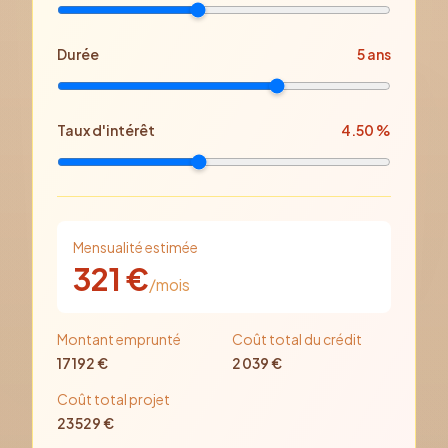
Durée
5
ans
Taux d'intérêt
4.50
%
Mensualité estimée
321
€
/mois
Montant emprunté
Coût total du crédit
17 192
€
2 039
€
Coût total projet
23 529
€