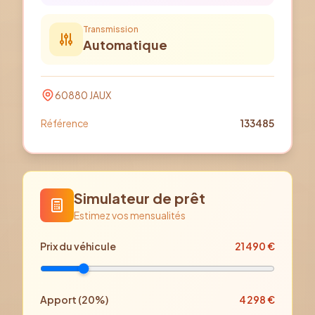
Transmission
Automatique
60880
JAUX
Référence
133485
Simulateur de prêt
Estimez vos mensualités
Prix
du véhicule
21 490
€
Apport (
20
%)
4 298
€