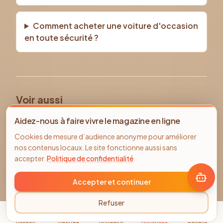
Comment acheter une voiture d'occasion
en toute sécurité ?
Voir aussi
Tous les véhicules d'occasion
Aidez-nous à faire vivre le magazine en ligne
Voiture occasion Compiègne
TOYOTA
occasion
Cookies de mesure d’audience anonyme pour améliorer
Annonces immobilier Compiègne
nos contenus locaux. Le site fonctionne aussi sans
Offres d'emploi Compiègne
accepter.
Politique de confidentialité
Accepter et continuer
Refuser
Accueil
Agenda
Annuaire
Annonces
Compte