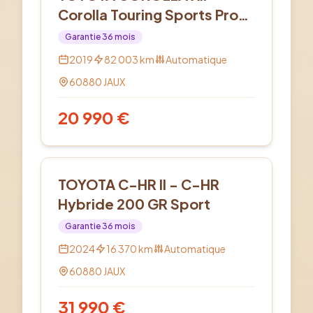
Corolla Touring Sports Pro
Hybride 122h Dynamic
Garantie
36
mois
Business
2019
82 003
km
Automatique
60880
JAUX
20 990
€
Hybride
TOYOTA C-HR II - C-HR
Hybride 200 GR Sport
Garantie
36
mois
2024
16 370
km
Automatique
60880
JAUX
31 990
€