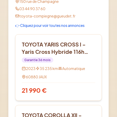
150 rue de Champagne
03 44 90 37 60
toyota-compiegne@gueudet.fr
👉 Cliquez pour voir toutes nos annonces
Hybride
TOYOTA YARIS CROSS I -
Yaris Cross Hybride 116h
AWD-i Design
Garantie
36
mois
2023
35 235
km
Automatique
60880
JAUX
21 990
€
Hybride
TOYOTA COROLLA XII -