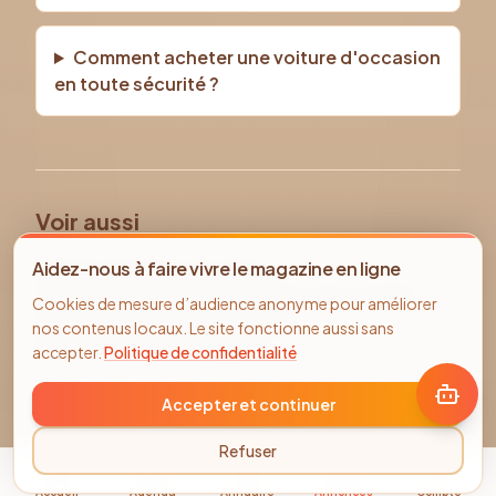
Comment acheter une voiture d'occasion
en toute sécurité ?
Voir aussi
Tous les véhicules d'occasion
Aidez-nous à faire vivre le magazine en ligne
Voiture occasion Compiègne
TOYOTA
occasion
Cookies de mesure d’audience anonyme pour améliorer
Annonces immobilier Compiègne
nos contenus locaux. Le site fonctionne aussi sans
Offres d'emploi Compiègne
accepter.
Politique de confidentialité
Accepter et continuer
Refuser
Accueil
Agenda
Annuaire
Annonces
Compte