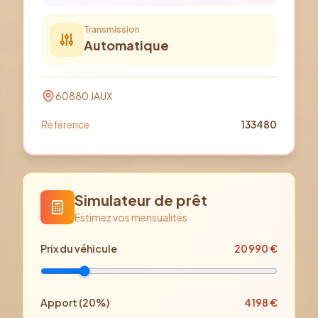
Transmission
Automatique
60880
JAUX
Référence
133480
Simulateur de prêt
Estimez vos mensualités
Prix
du véhicule
20 990
€
Apport (
20
%)
4 198
€