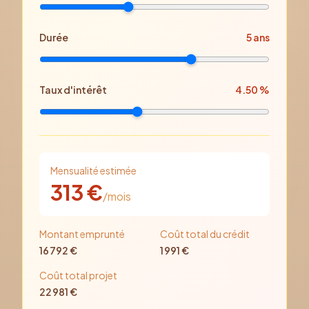
Durée
5
ans
Taux d'intérêt
4.50
%
Mensualité estimée
313
€
/mois
Montant emprunté
Coût total du crédit
16 792
€
1 991
€
Coût total projet
22 981
€