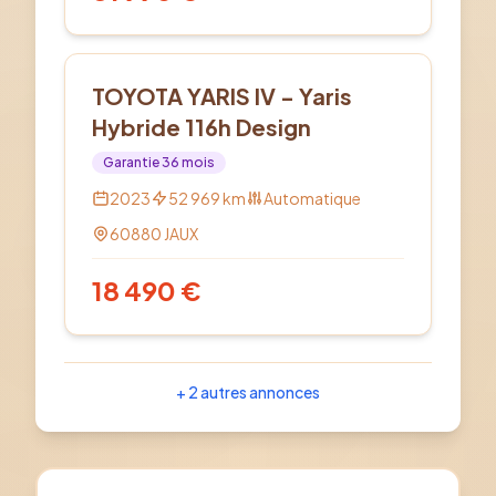
Hybride
TOYOTA YARIS IV - Yaris
Hybride 116h Design
Garantie
36
mois
2023
52 969
km
Automatique
60880
JAUX
18 490
€
+
2
autres annonces