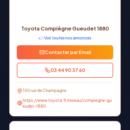
Toyota Compiègne Gueudet 1880
👉 Voir toutes nos annonces
Contacter par Email
03 44 90 37 60
150 rue de Champagne
https://www.toyota.fr/reseau/compiegne-gu
eudet-1880