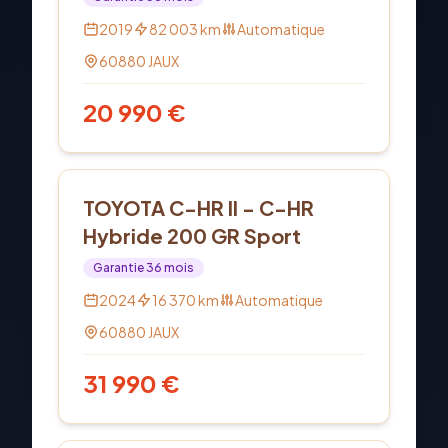
Business
2019
82 003
km
Automatique
60880
JAUX
20 990
€
Hybride
TOYOTA C-HR II - C-HR
Hybride 200 GR Sport
Garantie
36
mois
2024
16 370
km
Automatique
60880
JAUX
31 990
€