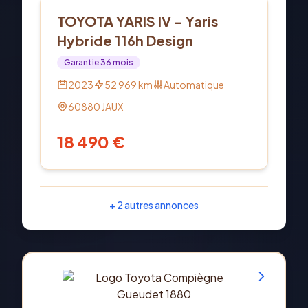
Hybride
TOYOTA YARIS IV - Yaris
Hybride 116h Design
Garantie
36
mois
2023
52 969
km
Automatique
60880
JAUX
18 490
€
+
2
autres annonces