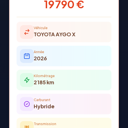
19 790 €
Véhicule
TOYOTA
AYGO X
Année
2026
Kilométrage
2 185
km
Carburant
Hybride
Transmission