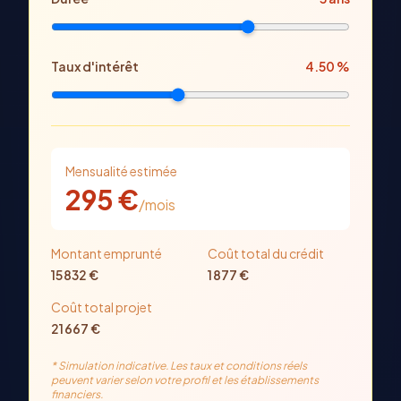
Taux d'intérêt
4.50
%
Mensualité estimée
295
€
/mois
Montant emprunté
Coût total du crédit
15 832
€
1 877
€
Coût total projet
21 667
€
* Simulation indicative. Les taux et conditions réels
peuvent varier selon votre profil et les établissements
financiers.