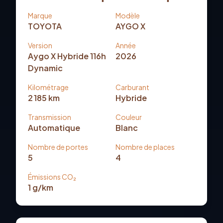
Marque
Modèle
TOYOTA
AYGO X
Version
Année
Aygo X Hybride 116h
2026
Dynamic
Kilométrage
Carburant
2 185
km
Hybride
Transmission
Couleur
Automatique
Blanc
Nombre de portes
Nombre de places
5
4
Émissions CO₂
1
g/km