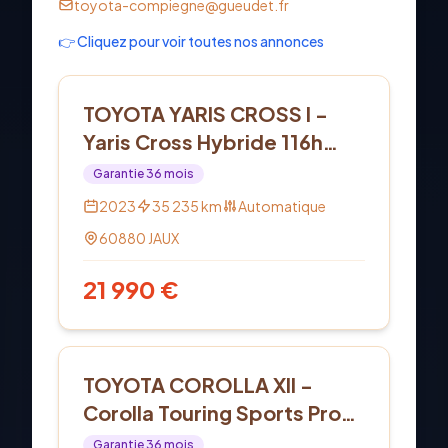
toyota-compiegne@gueudet.fr
👉 Cliquez pour voir toutes nos annonces
Hybride
TOYOTA YARIS CROSS I -
Yaris Cross Hybride 116h
AWD-i Design
Garantie
36
mois
2023
35 235
km
Automatique
60880
JAUX
21 990
€
Hybride
TOYOTA COROLLA XII -
Corolla Touring Sports Pro
Hybride 122h Dynamic
Garantie
36
mois