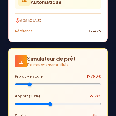
Automatique
60880
JAUX
Référence
133476
Simulateur de prêt
Estimez vos mensualités
Prix
du véhicule
19 790
€
Apport (
20
%)
3 958
€
Durée
5
ans