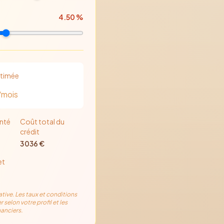
4.50
%
stimée
/mois
nté
Coût total du
crédit
3 036
€
et
ative. Les taux et conditions
r selon votre profil et les
anciers.