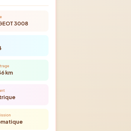
e
GEOT
3008
4
trage
36
km
ant
trique
ission
omatique