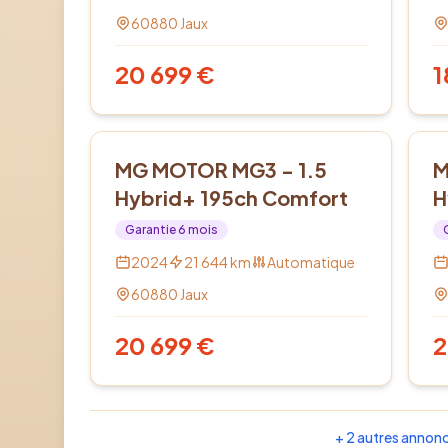
60880
Jaux
20 699
€
1
Hybride
Hy
MG MOTOR MG3 - 1.5
M
Hybrid+ 195ch Comfort
H
Garantie
6
mois
2024
21 644
km
Automatique
60880
Jaux
20 699
€
2
+
2
autres annon