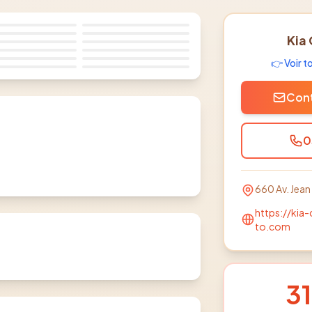
Kia
👉 Voir 
Cont
0
660 Av. Jean
https://kia
to.com
31