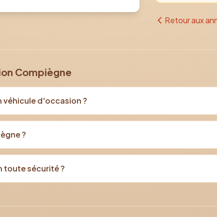
Retour aux an
sion Compiègne
n véhicule d'occasion ?
iègne ?
 toute sécurité ?