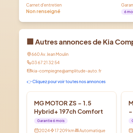
Carnet d'entretien
Garan
Non renseigné
6
mo
🏢 Autres annonces de
Kia Com
660 Av. Jean Moulin
03 67 21 32 54
kia-compiegne@amplitude-auto.fr
👉 Cliquez pour voir toutes nos annonces
Hybride
Él
MG MOTOR ZS - 1.5
M
Hybrid+ 197ch Comfort
-
Garantie
6
mois
2024
17 209
km
Automatique