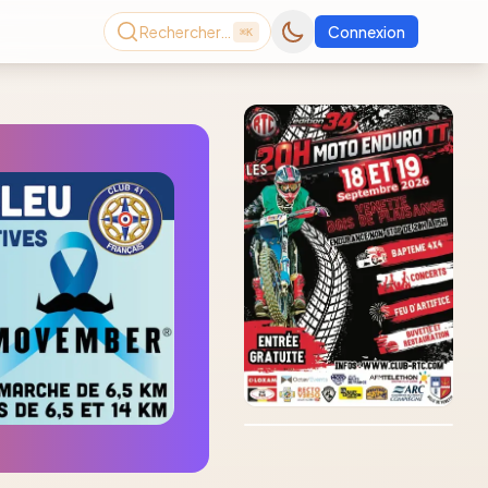
Rechercher…
Connexion
⌘K
Consultez le dernier
magazine en ligne
Août
2026