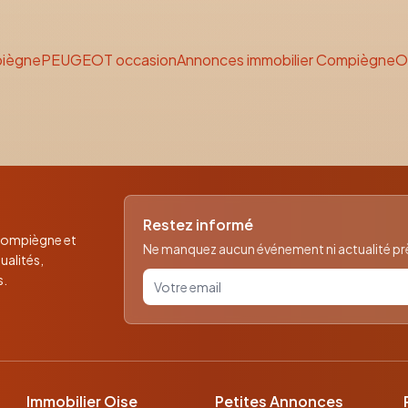
piègne
PEUGEOT
occasion
Annonces immobilier Compiègne
O
Restez informé
 Compiègne et
Ne manquez aucun événement ni actualité près
ualités,
Votre email pour la newsletter
s.
Immobilier Oise
Petites Annonces