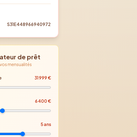
S31E448966940972
ateur de prêt
 vos mensualités
e
31 999
€
6 400
€
5
ans