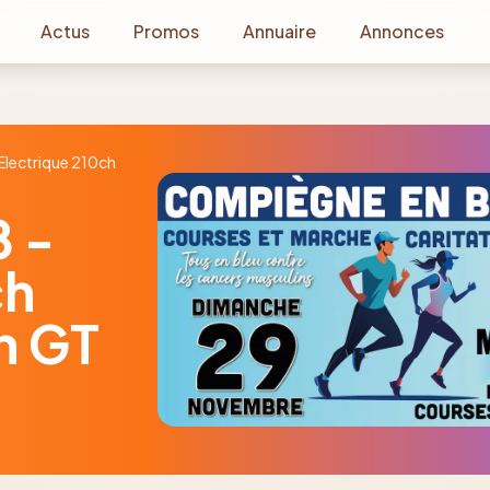
Actus
Promos
Annuaire
Annonces
lectrique 210ch
 -
ch
h GT
1
/
24