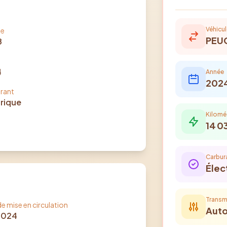
Véhicul
le
PEU
8
e
4
Année
202
rant
trique
Kilomé
14 0
Carbur
Élec
Transm
e mise en circulation
Aut
 2024