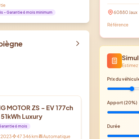
tie
60880
Jaux
is
- Garantie 6 mois minimum
Référence
piègne
Simul
Estimez
Prix
du véhicul
Apport (
20
%)
ectrique
G MOTOR ZS - EV 177ch
 51kWh Luxury
Durée
Garantie
6
mois
2023
47 346
km
Automatique