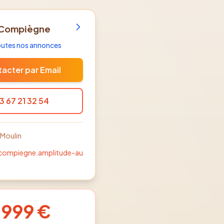
 Compiègne
toutes nos annonces
acter par Email
3 67 21 32 54
 Moulin
-compiegne.amplitude-au
 999 €