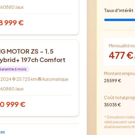
60880
Jaux
Taux d'intérêt
8 999
€
Mensualité e
bride
G MOTOR ZS - 1.5
477
€
ybrid+ 197ch Comfort
Garantie
6
mois
Montant empru
2024
25 725
km
Automatique
25 599
€
60880
Jaux
Coût total proj
0 999
€
35 035
€
* Simulation indic
réels peuvent varie
établissements fin
ces