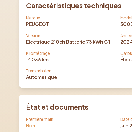
Caractéristiques techniques
Marque
Modè
PEUGEOT
300
Version
Anné
Electrique 210ch Batterie 73 kWh GT
202
Kilométrage
Carbu
14 036
km
Élec
Transmission
Automatique
État et documents
Première main
Date d
Non
juin