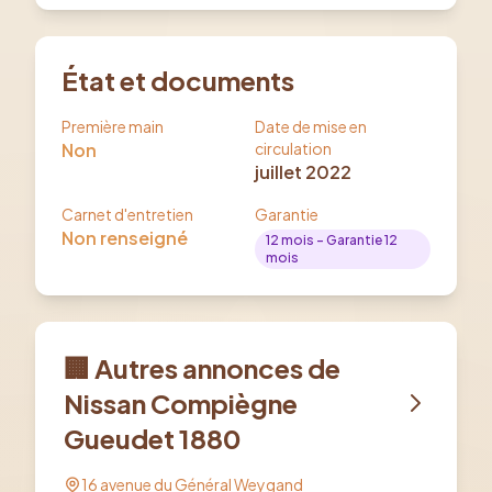
État et documents
Première main
Date de mise en
Non
circulation
juillet 2022
Carnet d'entretien
Garantie
Non renseigné
12
mois
- Garantie 12
mois
🏢 Autres annonces de
Nissan Compiègne
Gueudet 1880
16 avenue du Général Weygand