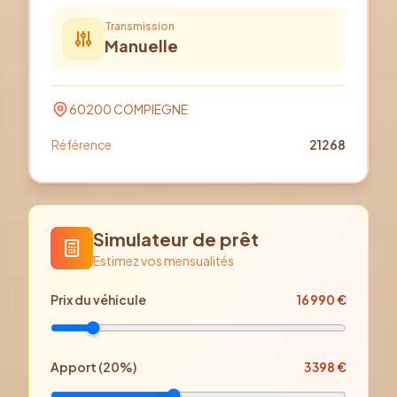
Transmission
Manuelle
60200
COMPIEGNE
Référence
21268
Simulateur de prêt
Estimez vos mensualités
Prix
du véhicule
16 990
€
Apport (
20
%)
3 398
€