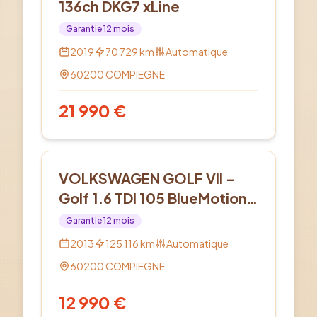
136ch DKG7 xLine
Garantie
12
mois
2019
70 729
km
Automatique
60200
COMPIEGNE
21 990
€
Diesel
VOLKSWAGEN GOLF VII -
Golf 1.6 TDI 105 BlueMotion
Technology FAP Trendline
Garantie
12
mois
DSG7
2013
125 116
km
Automatique
60200
COMPIEGNE
12 990
€