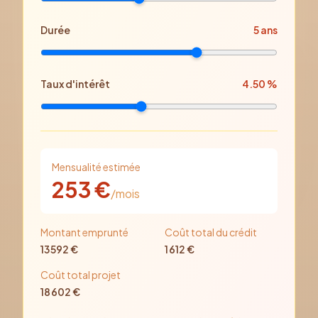
Durée
5
ans
Taux d'intérêt
4.50
%
Mensualité estimée
253
€
/mois
Montant emprunté
Coût total du crédit
13 592
€
1 612
€
Coût total projet
18 602
€