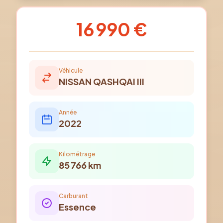
16 990 €
Véhicule
NISSAN
QASHQAI III
Année
2022
Kilométrage
85 766
km
Carburant
Essence