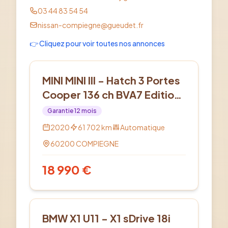
03 44 83 54 54
nissan-compiegne@gueudet.fr
👉 Cliquez pour voir toutes nos annonces
Essence
MINI MINI III - Hatch 3 Portes
Cooper 136 ch BVA7 Edition
Greenwich
Garantie
12
mois
2020
61 702
km
Automatique
60200
COMPIEGNE
18 990
€
Essence
BMW X1 U11 - X1 sDrive 18i