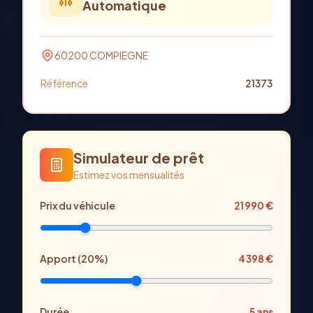
Automatique
60200
COMPIEGNE
Référence
21373
Simulateur de prêt
Estimez vos mensualités
Prix
du véhicule
21 990
€
Apport (
20
%)
4 398
€
Durée
5
ans