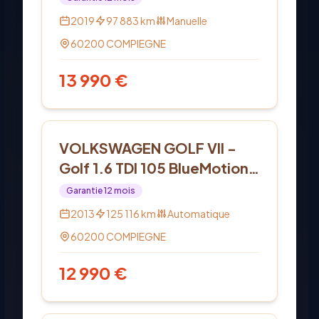
2019
97 883
km
Manuelle
60200
COMPIEGNE
13 990
€
Diesel
VOLKSWAGEN GOLF VII -
Golf 1.6 TDI 105 BlueMotion
Technology FAP Trendline
Garantie
12
mois
DSG7
2013
125 116
km
Automatique
60200
COMPIEGNE
12 990
€