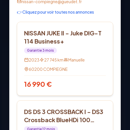
nissan-compiegne@gueudet.fr
👉 Cliquez pour voir toutes nos annonces
Essence
NISSAN JUKE II - Juke DIG-T
114 Business+
Garantie
3
mois
2023
27 745
km
Manuelle
60200
COMPIEGNE
16 990
€
Diesel
DS DS 3 CROSSBACK I - DS3
Crossback BlueHDi 100
BVM6 Chic
Garantie
12
mois