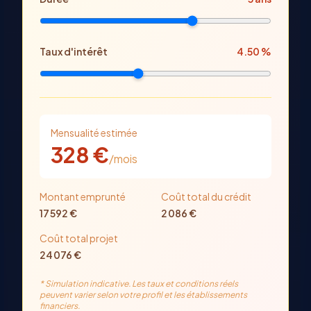
Taux d'intérêt
4.50
%
Mensualité estimée
328
€
/mois
Montant emprunté
Coût total du crédit
17 592
€
2 086
€
Coût total projet
24 076
€
* Simulation indicative. Les taux et conditions réels
peuvent varier selon votre profil et les établissements
financiers.