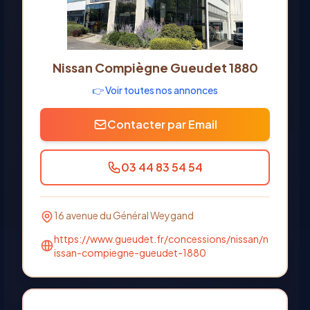
Nissan Compiègne Gueudet 1880
👉 Voir toutes nos annonces
Contacter par Email
03 44 83 54 54
16 avenue du Général Weygand
https://www.gueudet.fr/concessions/nissan/n
issan-compiegne-gueudet-1880