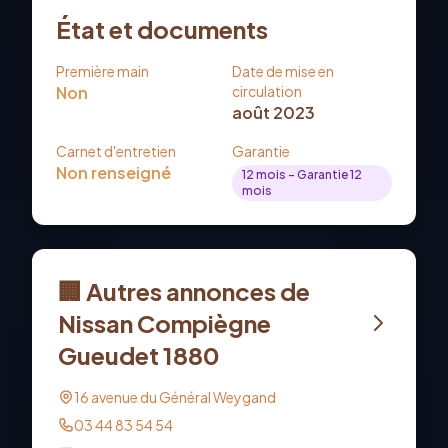
État et documents
Première main
Date de mise en
Non
circulation
août 2023
Carnet d'entretien
Garantie
Non renseigné
12
mois
- Garantie 12
mois
🏢 Autres annonces de
Nissan Compiègne
Gueudet 1880
16 avenue du Général Weygand
03 44 83 54 54