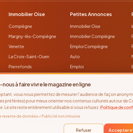
Immobilier Oise
Petites Annonces
Compiègne
Immobilier Oise
Margny-lès-Compiègne
Immobilier Compiègne
Venette
Emploi Compiègne
La Croix-Saint-Ouen
Auto
Pierrefonds
Emploi
Verberie
Déposer une annonce
-nous à faire vivre le magazine en ligne
Noyon
Toutes les annonces
eptant, vous nous permettez de mesurer l’audience de façon anonyme
Thourotte
es préférées) pour mieux orienter nos contenus culturels autour de 
se. Le site reste entièrement utilisable si vous refusez.
Politique de conf
e revente de données
✓
Publicité non intrusive
©
2026
Recto Verso Magazine · Depuis 2005 · Compiègne & l'Oise
Refuser
Accepter e