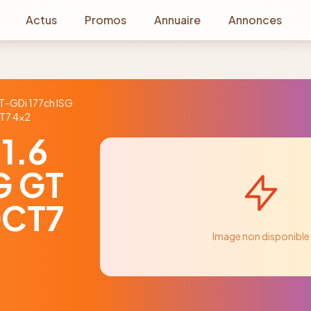
Actus
Promos
Annuaire
Annonces
 T-GDi 177ch ISG
T7 4x2
1.6
G GT
DCT7
Image non disponible