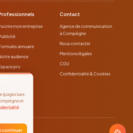
Professionnels
Contact
Inscrire mon entreprise
Agence de communication
à Compiègne
Publicité
Nous contacter
Formules annuaire
Mentions légales
Notre audience
CGU
Espace pro
Confidentialité & Cookies
 (pages lues,
Compiègne et
identialité
t continuer