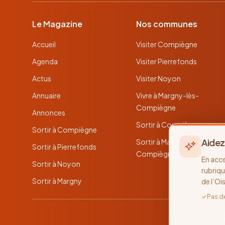
Le Magazine
Nos communes
Accueil
Visiter Compiègne
Agenda
Visiter Pierrefonds
Actus
Visiter Noyon
Annuaire
Vivre à Margny-lès-
Compiègne
Annonces
Sortir à Compiègne
Sortir à Compiègne
Aidez
Sortir à Margny-lès-
Sortir à Pierrefonds
Compiègne
En acc
Sortir à Noyon
rubriqu
Sortir à Margny
de l’Oi
✓
Pas d