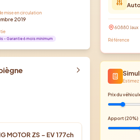
Aut
e mise en circulation
mbre 2019
60880
Jaux
tie
is
- Garantie 6 mois minimum
Référence
piègne
Simul
Estimez
Prix
du véhicul
Apport (
20
%)
ectrique
G MOTOR ZS - EV 177ch