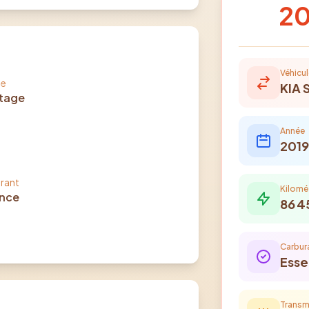
20
Véhicul
le
KIA
tage
e
Année
2019
rant
Kilomé
nce
86 4
Carbur
Ess
Transm