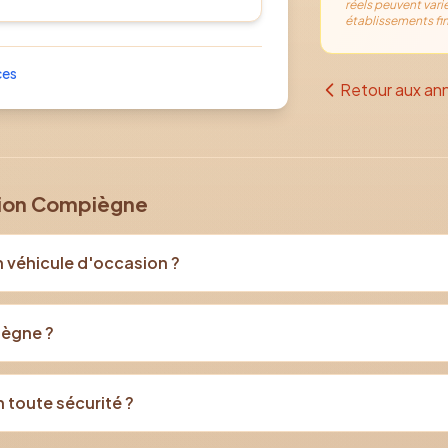
réels peuvent varie
établissements fin
ces
Retour aux an
sion Compiègne
n véhicule d'occasion ?
iègne ?
 toute sécurité ?