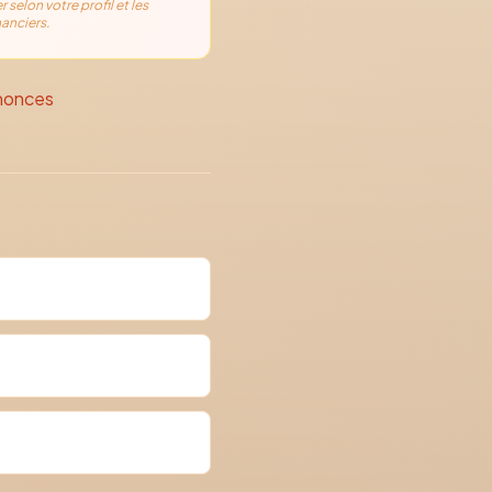
r selon votre profil et les
anciers.
nonces