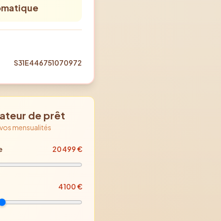
omatique
S31E446751070972
ateur de prêt
 vos mensualités
e
20 499
€
4 100
€