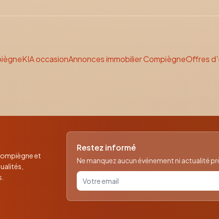
piègne
KIA
occasion
Annonces immobilier Compiègne
Offres d
Restez informé
 Compiègne et
Ne manquez aucun événement ni actualité près
ualités,
Votre email pour la newsletter
s.