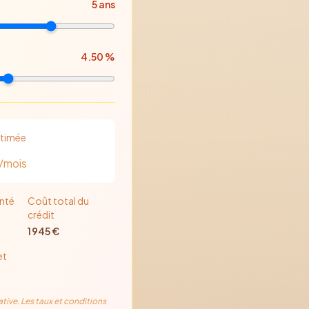
5
ans
4.50
%
stimée
/mois
nté
Coût total du
crédit
1 945
€
et
ative. Les taux et conditions