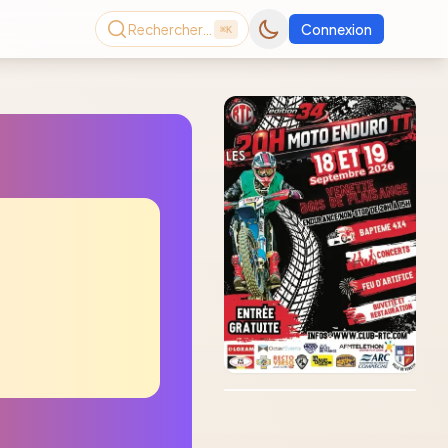
Rechercher…
Connexion
⌘K
Consultez le dernier
magazine en ligne
Août
2026