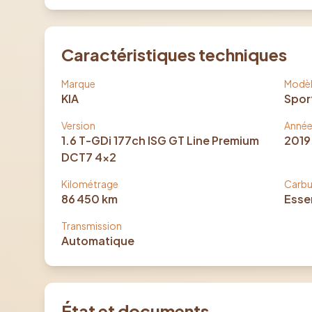
Caractéristiques techniques
Marque
Modè
KIA
Spor
Version
Anné
1.6 T-GDi 177ch ISG GT Line Premium
2019
DCT7 4x2
Kilométrage
Carbu
86 450
km
Esse
Transmission
Automatique
État et documents