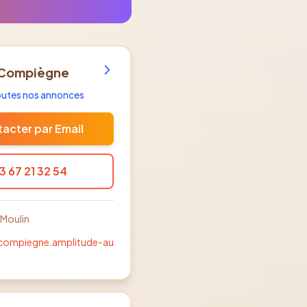
 Compiègne
toutes nos annonces
acter par Email
3 67 21 32 54
 Moulin
-compiegne.amplitude-au