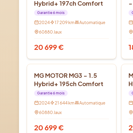
Hybrid+ 197ch Comfort
-
Garantie
6
mois
2024
17 209
km
Automatique
60880
Jaux
20 699
€
1
Hybride
Hy
MG MOTOR MG3 - 1.5
M
Hybrid+ 195ch Comfort
H
Garantie
6
mois
2024
21 644
km
Automatique
60880
Jaux
20 699
€
2