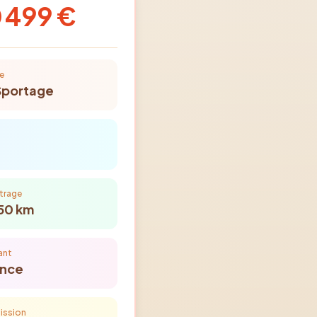
 499 €
e
Sportage
trage
50
km
ant
ence
ission