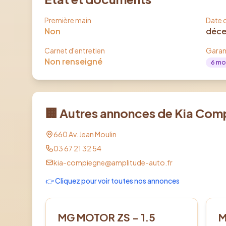
Première main
Date d
Non
déce
Carnet d'entretien
Garan
Non renseigné
6
mo
🏢 Autres annonces de
Kia Com
660 Av. Jean Moulin
03 67 21 32 54
kia-compiegne@amplitude-auto.fr
👉 Cliquez pour voir toutes nos annonces
Hybride
Él
MG MOTOR ZS - 1.5
M