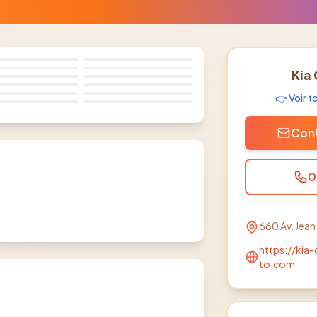
1
/
25
Kia
👉 Voir 
Cont
0
660 Av. Jean
https://kia
to.com