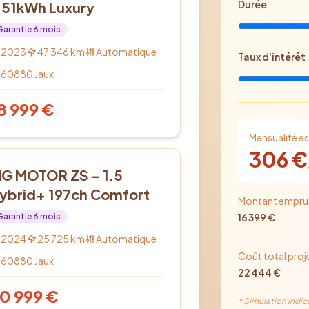
Durée
 51kWh Luxury
Garantie
6
mois
2023
47 346
km
Automatique
Taux d'intérêt
60880
Jaux
8 999
€
Mensualité e
306
€
bride
G MOTOR ZS - 1.5
ybrid+ 197ch Comfort
Montant empru
Garantie
6
mois
16 399
€
2024
25 725
km
Automatique
Coût total proj
60880
Jaux
22 444
€
0 999
€
* Simulation indic