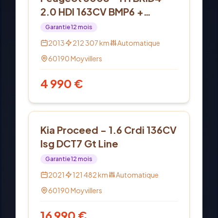
2.0 HDI 163CV BMP6 +
Electric 37CV
Garantie
12
mois
2013
212 307
km
Automatique
60190
Moyvillers
4 990
€
Diesel
Kia Proceed - 1.6 Crdi 136CV
Isg DCT7 Gt Line
Garantie
12
mois
2021
121 482
km
Automatique
60190
Moyvillers
16 990
€