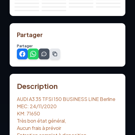
Partager
Partager
Description
AUDI A3 35 TFSI 150 BUSINESS LINE Berline
MEC: 24/11/2020
KM: 71650
Très bon état général,
Aucun frais à prévoir