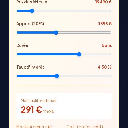
Prix
du véhicule
19 490
€
Apport (
20
%)
3 898
€
Durée
5
ans
Taux d'intérêt
4.50
%
Mensualité estimée
291
€
/mois
Montant emprunté
Coût total du crédit