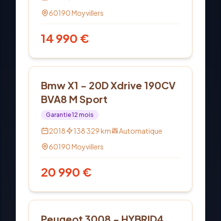
60190
Moyvillers
14 990
€
Diesel
Bmw X1 - 20D Xdrive 190CV
BVA8 M Sport
Garantie
12
mois
2018
138 329
km
Automatique
60190
Moyvillers
20 990
€
Hybride
Peugeot 3008 - HYBRID4