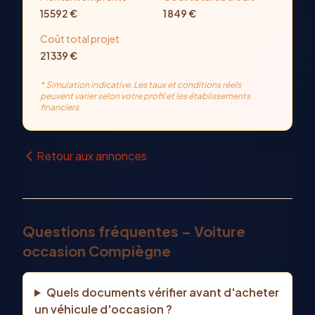
15 592
€
1 849
€
Coût total projet
21 339
€
* Simulation indicative. Les taux et conditions réels
peuvent varier selon votre profil et les établissements
financiers.
Retour aux annonces
Questions fréquentes – Voiture
occasion Compiègne
Quels documents vérifier avant d'acheter
un véhicule d'occasion ?