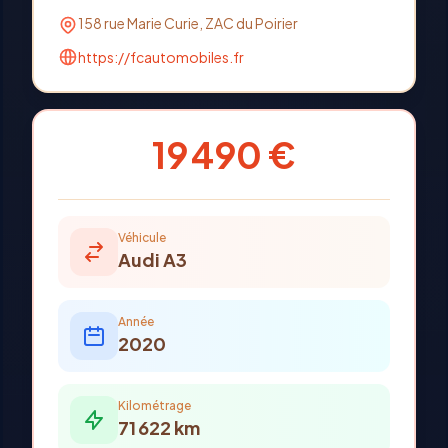
158 rue Marie Curie, ZAC du Poirier
https://fcautomobiles.fr
19 490 €
Véhicule
Audi
A3
Année
2020
Kilométrage
71 622
km