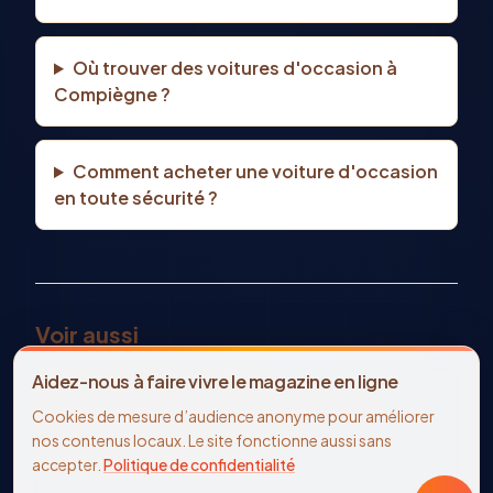
Où trouver des voitures d'occasion à
Compiègne ?
Comment acheter une voiture d'occasion
en toute sécurité ?
Voir aussi
Tous les véhicules d'occasion
Aidez-nous à faire vivre le magazine en ligne
Voiture occasion Compiègne
Audi
occasion
Cookies de mesure d’audience anonyme pour améliorer
Annonces immobilier Compiègne
nos contenus locaux. Le site fonctionne aussi sans
Offres d'emploi Compiègne
accepter.
Politique de confidentialité