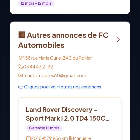
12
mois
- 12 mois
🏢 Autres annonces de
FC
Automobiles
158 rue Marie Curie, ZAC du Poirier
03 44 43 21 32
fcautomobiles60@gmail.com
👉 Cliquez pour voir toutes nos annonces
Diesel
Land Rover Discovery -
Sport Mark I 2.0 TD4 150CV
Pure
Garantie
12
mois
2016
79 936
km
Manuelle