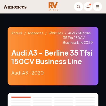
Aller au contenu principal
Annonces
Accueil
/
Annonces
/
Véhicules
/
Audi A3 Berline
35 Tfsi 150CV
Business Line 2020
Audi A3 - Berline 35 Tfsi
150CV Business Line
Audi A3 - 2020
1
/
26