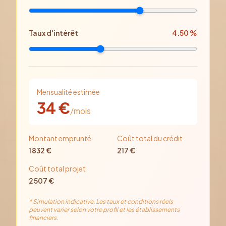
Taux d'intérêt
4.50
%
Mensualité estimée
34
€
/mois
Montant emprunté
Coût total du crédit
1 832
€
217
€
Coût total projet
2 507
€
* Simulation indicative. Les taux et conditions réels
peuvent varier selon votre profil et les établissements
financiers.