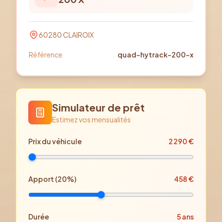
60280
CLAIROIX
Référence
quad-hytrack-200-x
Simulateur de prêt
Estimez vos mensualités
Prix
du véhicule
2 290
€
Apport (
20
%)
458
€
Durée
5
ans